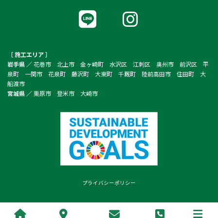
ア
ア
イ
イ
コ
コ
ン
ン
リ
リ
ン
ン
ク
ク
［ 施工エリア ］
岩手県 ／
花巻市 北上市 金ヶ崎町 水沢区 江刺区 奥州市 前沢区 平
泉町 一関市 花泉町 藤沢町 大東町 千厩町 陸前高田市 住田町 大
船渡市
宮城県 ／
栗原市 登米市 大崎市
プライバシーポリシー
Copyright © 株式会社 奈々ホーム All Rights Reserved.