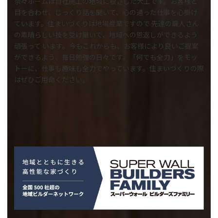
奈々ホームは自社施工の地域に根ざした大工です。お客様と
目を合わせ、じっくり話を聞いて、心の通った仕事を心掛け
ています。住まいづくりは地場産業ですので 先達の職人さん
の素晴らしい技を受け継いで、地域への恩返しができるよう
頑張って います。今もこれからも、お客様により良いご提案
ができるよう、毎日勉強の日々です。「何でも全力」をモッ
トーに、仕事も趣味も全力でやっています。住まいづくりの際
はぜひご用命ください。