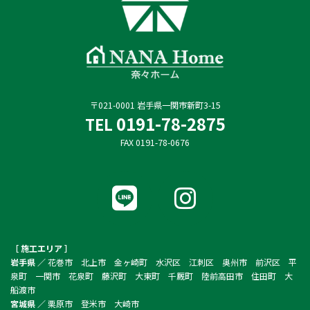
〒021-0001 岩手県一関市新町3-15
0191-78-2875
TEL
FAX 0191-78-0676
ア
ア
イ
イ
コ
コ
ン
ン
リ
リ
ン
ン
ク
ク
［ 施工エリア ］
岩手県 ／
花巻市 北上市 金ヶ崎町 水沢区 江刺区 奥州市 前沢区 平
泉町 一関市 花泉町 藤沢町 大東町 千厩町 陸前高田市 住田町 大
船渡市
宮城県 ／
栗原市 登米市 大崎市