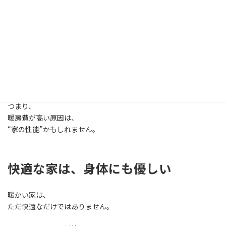
最近は電気代も高くなり、
「節約しなきゃ…」と思う方も多いはず。
でも実は、
寒い家ほど、お金が逃げています。
せっかく暖めた空気が、
窓・壁・床からどんどん外へ…。
つまり、
暖房費が高い原因は、
“家の性能”かもしれません。
快適な家は、身体にも優しい
暖かい家は、
ただ快適なだけではありません。