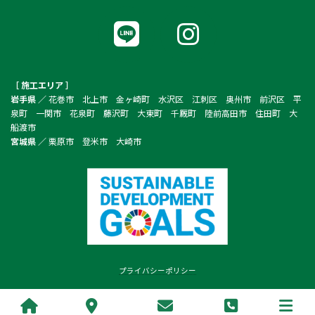
ア
ア
イ
イ
コ
コ
ン
ン
リ
リ
ン
ン
ク
ク
［ 施工エリア ］
岩手県 ／
花巻市 北上市 金ヶ崎町 水沢区 江刺区 奥州市 前沢区 平
泉町 一関市 花泉町 藤沢町 大東町 千厩町 陸前高田市 住田町 大
船渡市
宮城県 ／
栗原市 登米市 大崎市
プライバシーポリシー
Copyright © 株式会社 奈々ホーム All Rights Reserved.