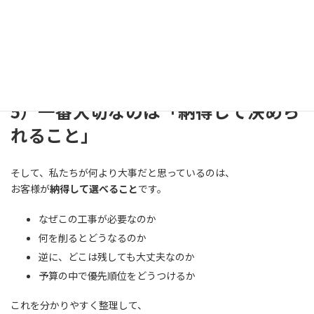
という形で、毎日の暮らしに返ってきます。
私たちは、
**“安く作ること”より、“ムダなく良くすること”**を大事にした
いと思っています。
5）一番大切なのは「納得して決めら
れること」
そして、私たちが何より大事だと思っているのは、
お客様が
納得して選べること
です。
なぜこの工事が必要なのか
何を削るとどうなるのか
逆に、どこは残しても大丈夫なのか
予算の中で優先順位をどうつけるか
これを分かりやすく整理して、